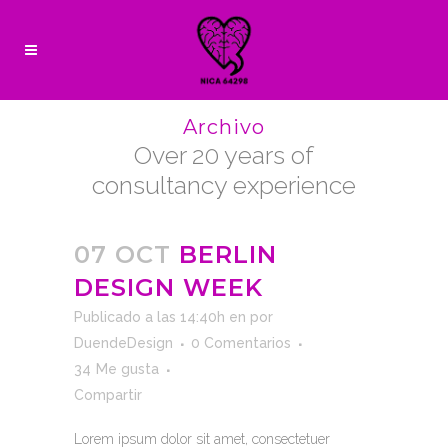
Archivo
Over 20 years of
consultancy experience
07 OCT
BERLIN
DESIGN WEEK
Publicado a las 14:40h
en
por
DuendeDesign
0 Comentarios
34
Me gusta
Compartir
Lorem ipsum dolor sit amet, consectetuer