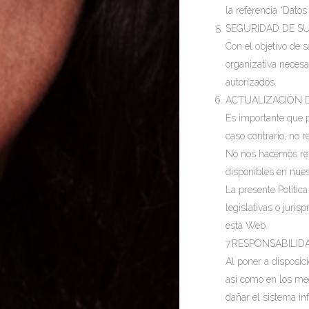
la referencia “Dato
SEGURIDAD DE S
Con el objetivo de 
organizativa necesa
autorizados.
ACTUALIZACIÓN 
Es importante que 
caso contrario, no
No nos hacemos resp
disponibles en nue
La presente Polític
legislativas o juri
esta Web.
7.RESPONSABILID
Al poner a disposic
así como en los me
dañar el sistema in