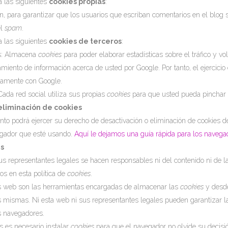
za las siguientes
cookies propias
:
n, para garantizar que los usuarios que escriban comentarios en el blo
el
spam
.
za las siguientes
cookies de terceros
:
cs: Almacena
cookies
para poder elaborar estadísticas sobre el tráfico y vo
tamiento de información acerca de usted por Google. Por tanto, el ejercici
tamente con Google.
Cada red social utiliza sus propias
cookies
para que usted pueda pinchar 
eliminación de cookies
o podrá ejercer su derecho de desactivación o eliminación de cookies de 
egador que esté usando.
Aquí le dejamos una guía rápida para los naveg
es
us representantes legales se hacen responsables ni del contenido ni de la
s en esta política de
cookies
.
 web son las herramientas encargadas de almacenar las
cookies
y desde
s mismas. Ni esta web ni sus representantes legales pueden garantizar l
 navegadores.
 es necesario instalar
cookies
para que el navegador no olvide su decisi