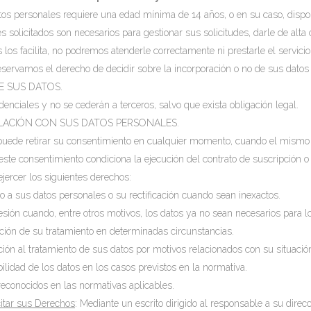
tos personales requiere una edad mínima de 14 años, o en su caso, dispone
s solicitados son necesarios para gestionar sus solicitudes, darle de alta
s los facilita, no podremos atenderle correctamente ni prestarle el servicio
eservamos el derecho de decidir sobre la incorporación o no de sus dato
E SUS DATOS.
denciales y no se cederán a terceros, salvo que exista obligación legal.
LACIÓN CON SUS DATOS PERSONALES.
puede retirar su consentimiento en cualquier momento, cuando el mismo 
 este consentimiento condiciona la ejecución del contrato de suscripción o
jercer los siguientes derechos:
eso a sus datos personales o su rectificación cuando sean inexactos.
resión cuando, entre otros motivos, los datos ya no sean necesarios para l
itación de su tratamiento en determinadas circunstancias.
ición al tratamiento de sus datos por motivos relacionados con su situación
abilidad de los datos en los casos previstos en la normativa.
econocidos en las normativas aplicables.
itar sus Derechos
: Mediante un escrito dirigido al responsable a su direcc