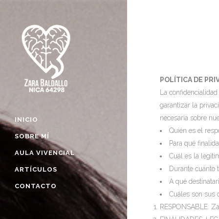
POLÍTICA DE PRI
La confidencialid
garantizar la priva
necesaria sobre nue
INICIO
Quién es el resp
SOBRE MÍ
Para qué finalid
AULA VIVENCIAL
Cuál es la legit
Durante cuánto 
ARTÍCULOS
A qué destinatar
CONTACTO
Cuáles son sus 
RESPONSABLE: Zara