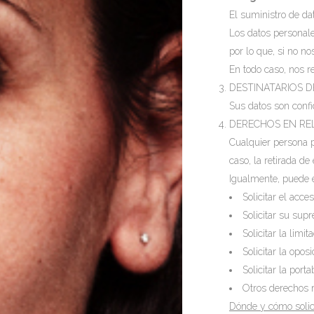
El suministro de da
Los datos personale
por lo que, si no no
En todo caso, nos r
DESTINATARIOS D
Sus datos son confi
DERECHOS EN RE
Cualquier persona 
caso, la retirada de
Igualmente, puede e
Solicitar el acc
Solicitar su sup
Solicitar la lim
Solicitar la opos
Solicitar la port
Otros derechos r
Dónde y cómo solic