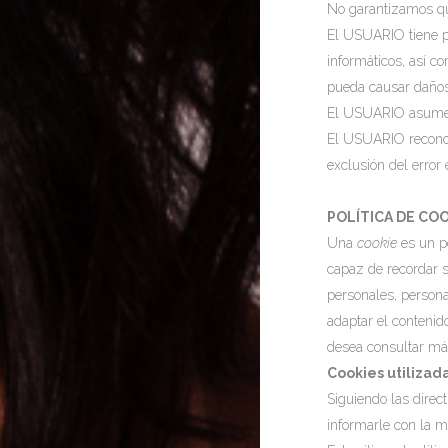
No garantizamos que
El USUARIO tiene pr
informáticos, así co
pueda causar daños
El USUARIO asume t
El USUARIO reconoce
exclusión del error
POLÍTICA DE CO
Una
cookie
es un pe
capaz de recordar s
personales, personal
adaptar el contenid
desea consultar má
Cookies utilizada
Siguiendo las direc
informarle con la m