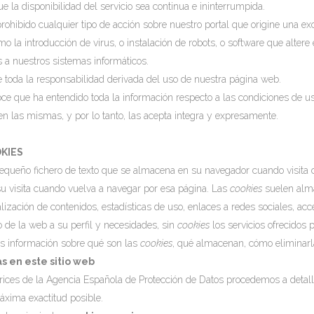
 la disponibilidad del servicio sea continua e ininterrumpida.
ohibido cualquier tipo de acción sobre nuestro portal que origine una e
mo la introducción de virus, o instalación de robots, o software que alter
 a nuestros sistemas informáticos.
oda la responsabilidad derivada del uso de nuestra página web.
 que ha entendido toda la información respecto a las condiciones de uso
 en las mismas, y por lo tanto, las acepta integra y expresamente.
OKIES
queño fichero de texto que se almacena en su navegador cuando visita c
u visita cuando vuelva a navegar por esa página. Las
cookies
suelen alma
ización de contenidos, estadísticas de uso, enlaces a redes sociales, acce
o de la web a su perfil y necesidades, sin
cookies
los servicios ofrecidos
s información sobre qué son las
cookies
, qué almacenan, cómo eliminarla
s en este sitio web
trices de la Agencia Española de Protección de Datos procedemos a detal
áxima exactitud posible.