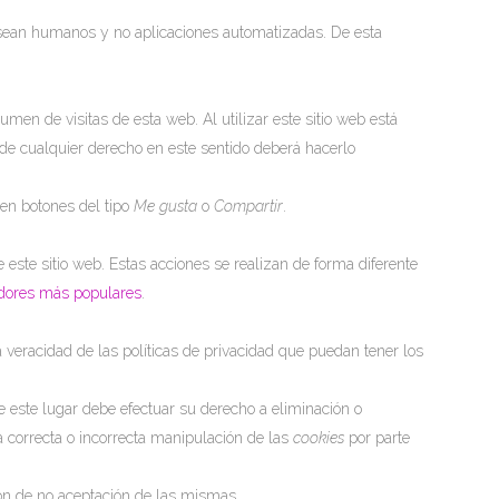
g sean humanos y no aplicaciones automatizadas. De esta
lumen de visitas de esta web. Al utilizar este sitio web está
o de cualquier derecho en este sentido deberá hacerlo
en botones del tipo
Me gusta
o
Compartir
.
este sitio web. Estas acciones se realizan de forma diferente
adores más populares
.
 veracidad de las políticas de privacidad que puedan tener los
 este lugar debe efectuar su derecho a eliminación o
a correcta o incorrecta manipulación de las
cookies
por parte
ón de no aceptación de las mismas.