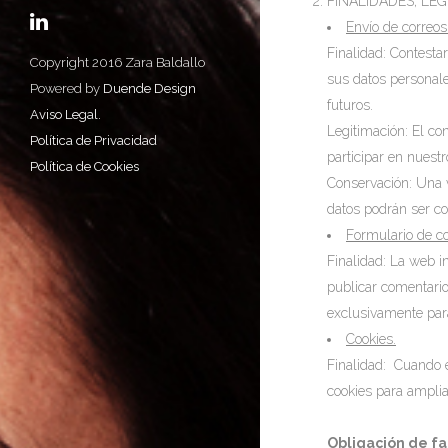
FINALIDADES, LEGI
Envío de correos
Finalidad: Contesta
Copyright 2016 Zara Baldallo
sus datos personale
Powered by
Duende Design
futuros.
Aviso Legal.
Legitimación: El co
Política de Privacidad
participar en nuest
Política de Cookies
Conservación: Una v
datos podrán ser c
Formulario de c
Finalidad: La web i
publicar comentario
exclusivamente par
Cookies.
Finalidad: Cuando e
cookies para amplia
Obligación de fa