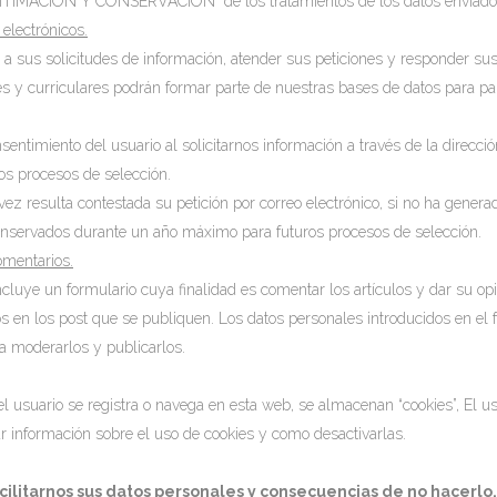
TIMACIÓN Y CONSERVACIÓN de los tratamientos de los datos enviados 
 electrónicos.
r a sus solicitudes de información, atender sus peticiones y responder su
s y curriculares podrán formar parte de nuestras bases de datos para pa
nsentimiento del usuario al solicitarnos información a través de la direcc
ros procesos de selección.
ez resulta contestada su petición por correo electrónico, si no ha genera
onservados durante un año máximo para futuros procesos de selección.
omentarios.
ncluye un formulario cuya finalidad es comentar los artículos y dar su opi
s en los post que se publiquen. Los datos personales introducidos en el f
a moderarlos y publicarlos.
l usuario se registra o navega en esta web, se almacenan “cookies”, El u
r información sobre el uso de cookies y como desactivarlas.
cilitarnos sus datos personales y consecuencias de no hacerlo.