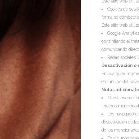
Este sitio web utili
Cookies de sesió
forma se combate 
Este sitio web utili
Google Analyti
consintiendo el tra
comunicando direc
Redes sociales: 
Desactivación o 
En cualquier moment
en función del nav
Notas adicional
Ni esta web ni s
terceros mencionado
Los navegadores
desactivación de la
de los mencionados
En algunos casos