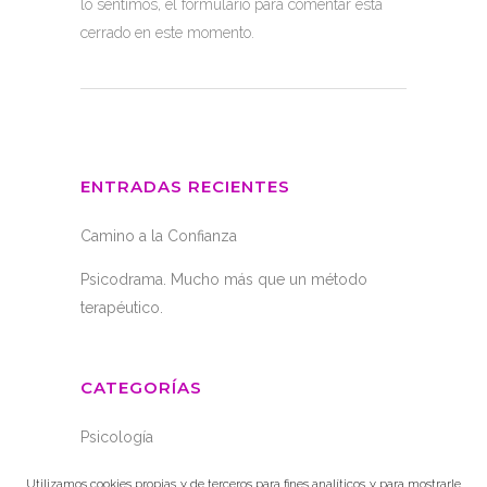
lo sentimos, el formulario para comentar está
cerrado en este momento.
ENTRADAS RECIENTES
Camino a la Confianza
Psicodrama. Mucho más que un método
terapéutico.
CATEGORÍAS
Psicología
Utilizamos cookies propias y de terceros para fines analíticos y para mostrarle