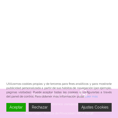
Utilizamos cookies propias y de terceros para fines analíticos y para mostrarle
publicidad personalizada a partir de sus hábitos de navegación (por ejemplo,
páginas visitadas). Puede aceptar todas las cookies o configurarlas a través
Teléfono:
634 284 883
del panel de control. Para obtener más información pulse
Leer más
Correo electrónico:
zara@cop.es
Aceptar
Rechazar
Ajustes Cookies
Aviso Legal |
Política de Privacidad |
NICA 64298